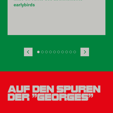
earlybirds
AUF DEN SPUREN
DER "GEORGES"