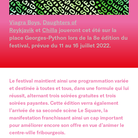
Viagra Boys
,
Daughters of
Reykjavik
et
Chilla
joueront cet été sur la
place Georges-Python lors de la 8e édition du
festival, prévue du 11 au 16 juillet 2022.
Le festival maintient ainsi une programmation variée
et destinée à toutes et tous, dans une formule qui lui
réussit, alternant trois soirées gratuites et trois
soirées payantes. Cette édition verra également
l’arrivée de sa seconde scène Le Square, la
manifestation franchissant ainsi un cap important
pour améliorer encore son offre en vue d’animer le
centre-ville fribourgeois.