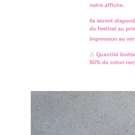
notre affiche.
I
ls seront dispon
du festival au pri
Impression au ver
⚠️ Quantité limité
50% de coton recy