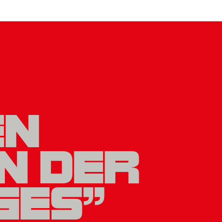
EN
N DER
GES"