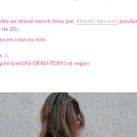
ibles au stand merch tenu par
Ablette Records
pendan
x de 30.-
so en rose ou noir.
e ⚠️
clé (certifié OEKO-TEX®) et vegan