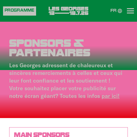
Aller
au
PROGRAMME
FR
contenu
principal
SPONSORS &
PARTENAIRES
Les Georges adressent de chaleureux et
sincères remerciements à celles et ceux qui
leur font confiance et les soutiennent !
Votre souhaitez placer votre publicité sur
notre écran géant? Toutes les infos
par ici!
MAIN SPONSORS