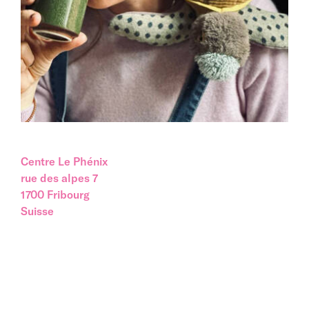
Centre Le Phénix
rue des alpes 7
1700
Fribourg
Suisse