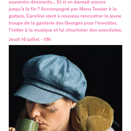
souvenirs dévorants... Et si on dansait encore
jusqu'à la fin ? Accompagné par Manu Tessier à la
guitare, Caroline vient à nouveau rencontrer la jeune
troupe de la garderie des Georges pour l'envoûter,
l'initier à la musique et lui chuchoter des anecdotes.
Jeudi 16 juillet - 19h
Image