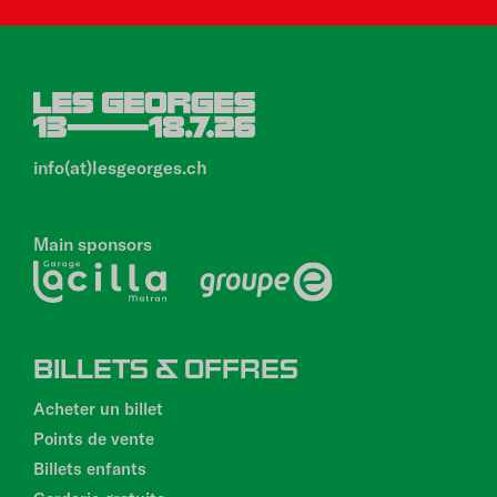
info(at)lesgeorges.ch
Main sponsors
PIED
BILLETS & OFFRES
DE
PAGE
Acheter un billet
Points de vente
Billets enfants