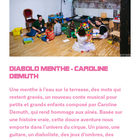
DIABOLO MENTHE - CAROLINE
DEMUTH
Une menthe à l'eau sur la terrasse, des mots qui
restent gravés, un nouveau conte musical pour
petits et grands enfants composé par Caroline
Demuth, qui rend hommage aux aînés. Basée sur
une histoire vraie, cette douce aventure nous
emporte dans l'univers du cirque. Un piano, une
guitare, un diaboliste, des jeux d'ombres, des