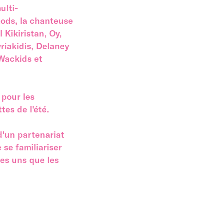
ulti-
Gods, la chanteuse
 Kikiristan, Oy,
riakidis, Delaney
Wackids et
 pour les
tes de l'été.
d'un partenariat
 se familiariser
les uns que les