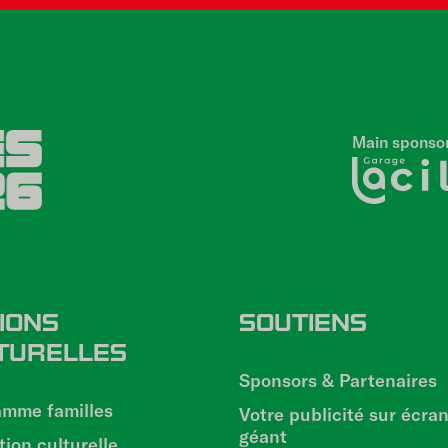
Main sponso
IONS
SOUTIENS
TURELLES
Sponsors & Partenaires
amme familles
Votre publicité sur écra
géant
ion culturelle