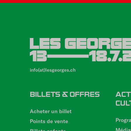
info(at)lesgeorges.ch
PIED
BILLETS & OFFRES
ACT
CUL
DE
Acheter un billet
Progr
Points de vente
PAGE
Médiat