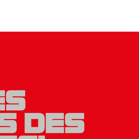
ES
S DES