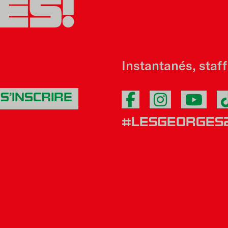
ES!
Instantanés, staf
#LESGEORGES