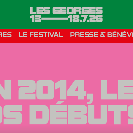
RES
LE FESTIVAL
PRESSE & BÉNÉV
N 2014, L
S DÉBUT