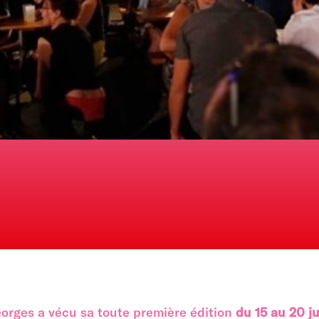
eorges a vécu sa toute première édition
du 15 au 20 ju