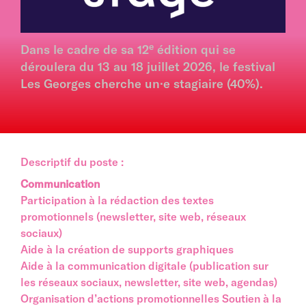
e
Dans le cadre de sa 12
édition qui se
déroulera du 13 au 18 juillet 2026, le festival
Les Georges cherche un·e stagiaire (40%).
Descriptif du poste :
Communication
Participation à la rédaction des textes
promotionnels (newsletter, site web, réseaux
sociaux)
Aide à la création de supports graphiques
Aide à la communication digitale (publication sur
les réseaux sociaux, newsletter, site web, agendas)
Organisation d’actions promotionnelles Soutien à la