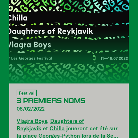
Festival
3 PREMIERS NOMS
08/02/2022
Viagra Boys
,
Daughters of
Reykjavik
et
Chilla
joueront cet été sur
la place Georges-Python lors de la 8e