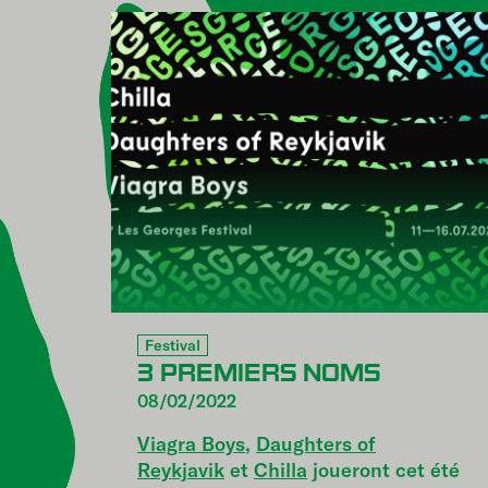
Festival
3 PREMIERS NOMS
08/02/2022
Viagra Boys
,
Daughters of
Reykjavik
et
Chilla
joueront cet été