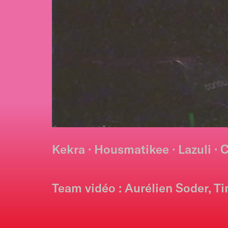
Kekra · Housmatikee · Lazuli 
Team vidéo : Aurélien Soder, T