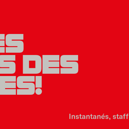
ES
S DES
ES!
Instantanés, staf