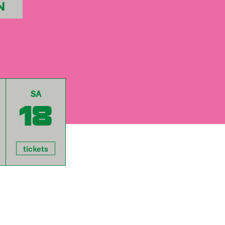
N
SA
18
tickets