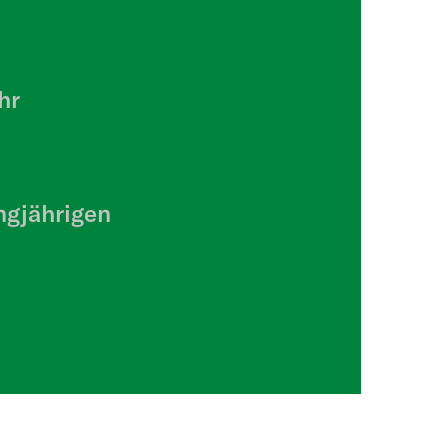
hr
ngjährigen
.